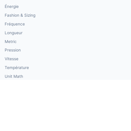
Énergie
Fashion & Sizing
Fréquence
Longueur
Metric
Pression
Vitesse
Température
Unit Math
Units
Volume
Weight
Our Calculator Network
🏗️ CalculatorConstruction — Construction & Building